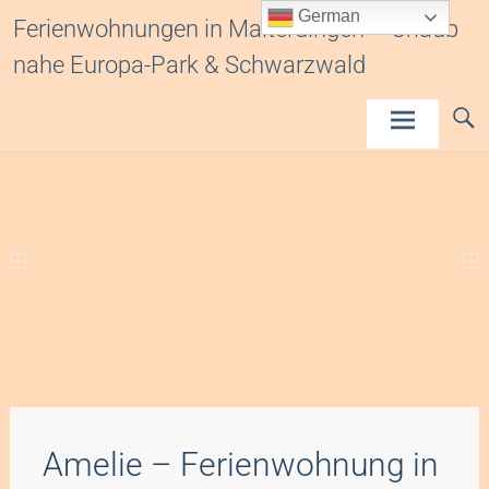
Inhalt
German
Ferienwohnungen in Malterdingen – Urlaub
springen
nahe Europa-Park & Schwarzwald
Amelie – Ferienwohnung in