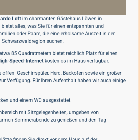
ardo Loft
im charmanten Gästehaus Löwen in
ietet alles, was Sie für einen entspannten und
amilien oder Paare, die eine erholsame Auszeit in der
n Schwarzwaldregion suchen.
twa 85 Quadratmetern bietet reichlich Platz für einen
igh-Speed-Internet
kostenlos im Haus verfügbar.
offen: Geschirrspüler, Herd, Backofen sowie ein großer
zur Verfügung. Für Ihren Aufenthalt haben wir auch einige
cken und einem WC ausgestattet.
enbereich mit Sitzgelegenheiten, umgeben von
e warmen Sommerabende zu genießen und den Tag
plätze finden Sie direkt vor dem Haus auf der