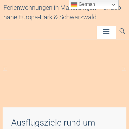
Inhalt
German
Ferienwohnungen in Malterdingen – Urlaub
springen
nahe Europa-Park & Schwarzwald
Ausflugsziele rund um