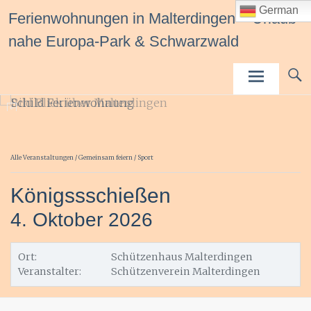
Inhalt
German
Ferienwohnungen in Malterdingen – Urlaub
springen
nahe Europa-Park & Schwarzwald
Alle Veranstaltungen
/
Gemeinsam feiern
/
Sport
Königssschießen
4.
Oktober
2026
Ort:
Schützenhaus Malterdingen
Veranstalter:
Schützenverein Malterdingen